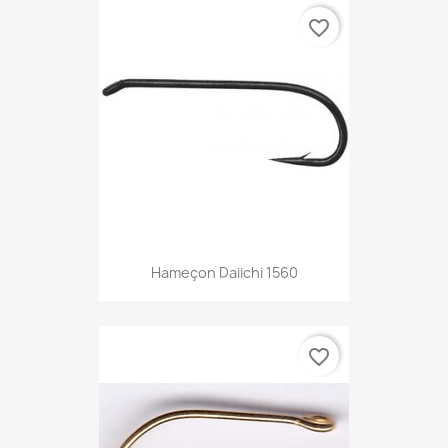
favorite_border
Hameçon Daiichi 1560
favorite_border