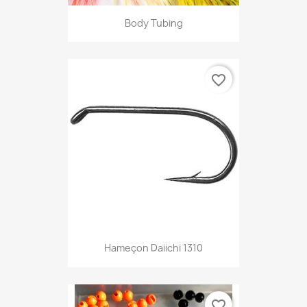
Body Tubing
favorite_border
Hameçon Daiichi 1310
favorite_border