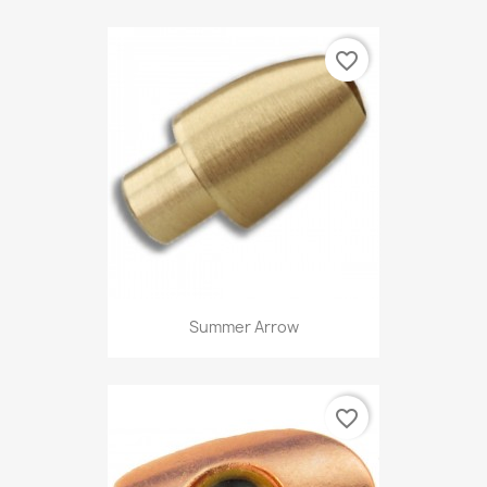
favorite_border
Summer Arrow
favorite_border