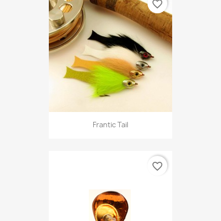
favorite_border
Frantic Tail
favorite_border