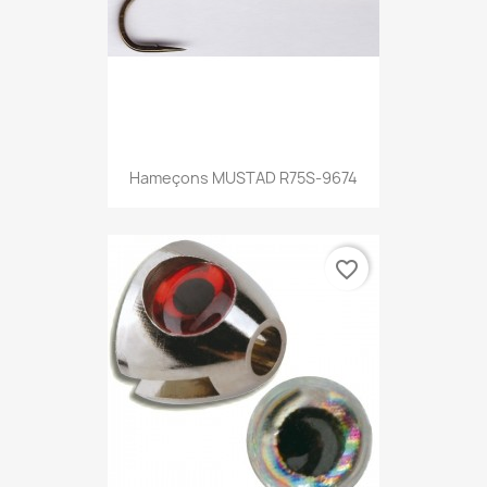
Hameçons MUSTAD R75S-9674
favorite_border