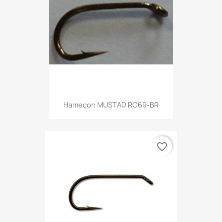
Hameçon MUSTAD RO69-BR
favorite_border