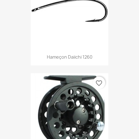
Hameçon Daiichi 1260
favorite_border