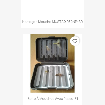
Hameçon Mouche MUSTAD R30NP-BR
favorite_border
Boite À Mouches Avec Passe-Fil