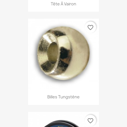
Tête À Vairon
favorite_border
Billes Tungstène
favorite_border