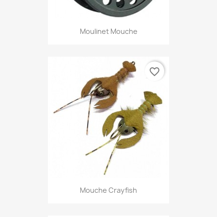
Moulinet Mouche
favorite_border
Mouche Crayfish