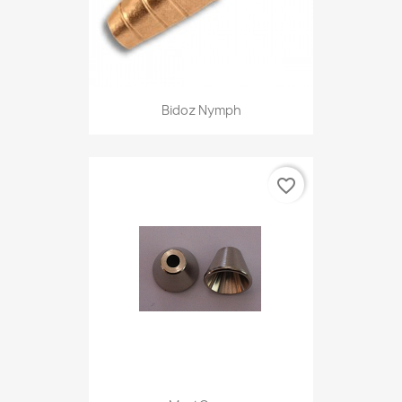
Bidoz Nymph
favorite_border