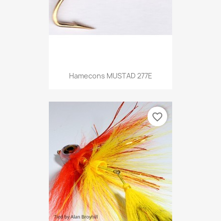
Hamecons MUSTAD 277E
favorite_border