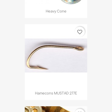
Heavy Cone
favorite_border
Hamecons MUSTAD 277E