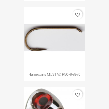
favorite_border
Hameçons MUSTAD R50-94840
favorite_border