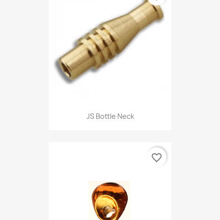
JS Bottle Neck
favorite_border