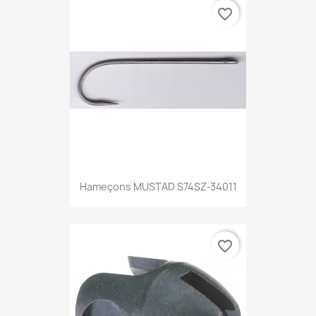
favorite_border
Hameçons MUSTAD S74SZ-34011
favorite_border