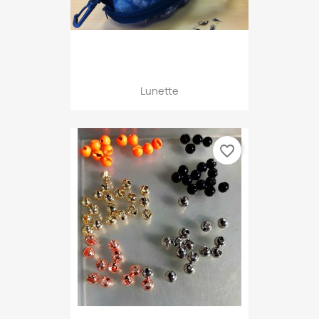
Lunette
favorite_border