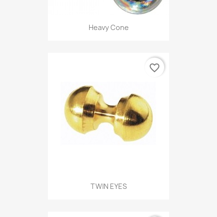
Heavy Cone
favorite_border
TWIN EYES