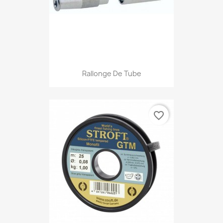
Rallonge De Tube
favorite_border