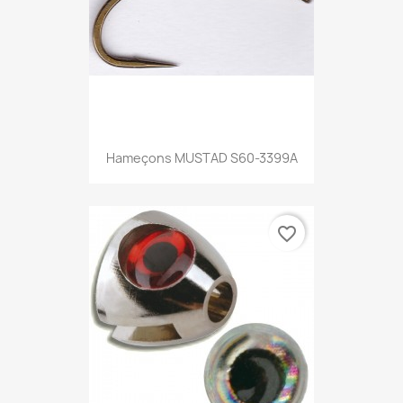
Hameçons MUSTAD S60-3399A
favorite_border