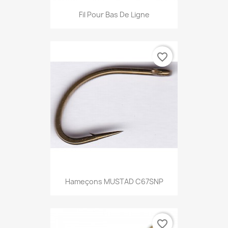
Fil Pour Bas De Ligne
favorite_border
Hameçons MUSTAD C67SNP
favorite_border