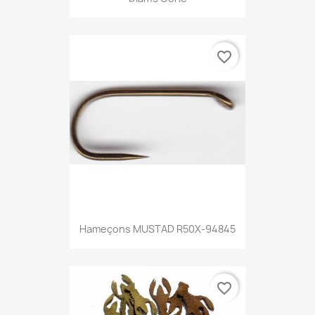
favorite_border
Hameçons MUSTAD R50X-94845
favorite_border