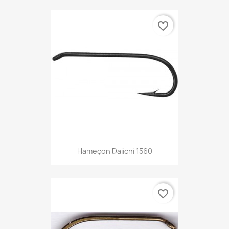
favorite_border
Hameçon Daiichi 1560
favorite_border