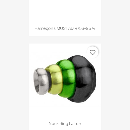
Hameçons MUSTAD R75S-9674
favorite_border
Neck Ring Laiton