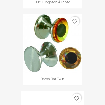
Bille Tungsten À Fente
favorite_border
Brass Flat Twin
favorite_border