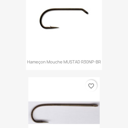
Hameçon Mouche MUSTAD R30NP-BR
favorite_border