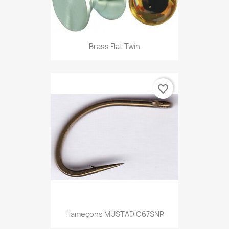
Brass Flat Twin
favorite_border
Hameçons MUSTAD C67SNP