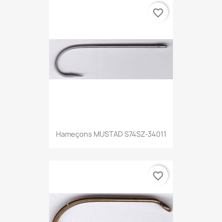
favorite_border
Hameçons MUSTAD S74SZ-34011
favorite_border