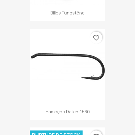
Billes Tungstène
favorite_border
Hameçon Daiichi 1560