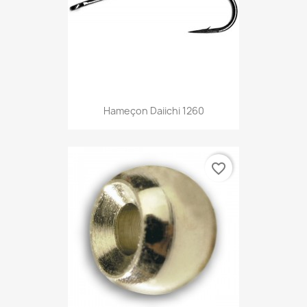
Hameçon Daiichi 1260
favorite_border