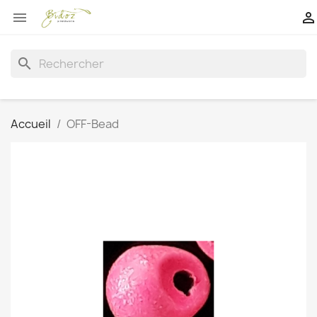


search
Accueil
OFF-Bead