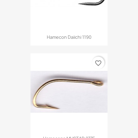
Hamecon Daiichi 1190
favorite_border