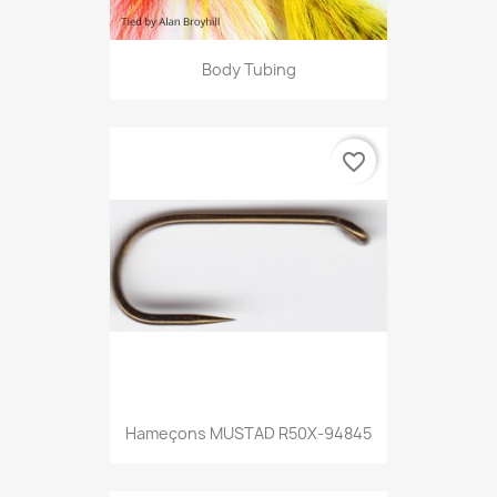
Body Tubing
favorite_border
Hameçons MUSTAD R50X-94845