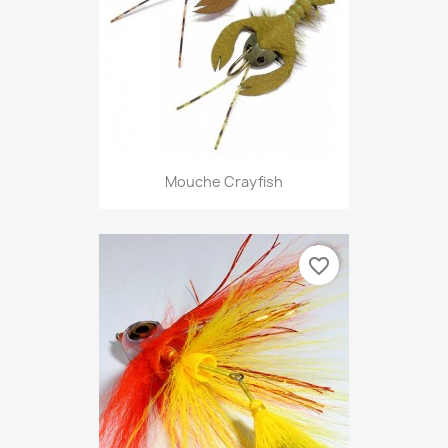
Mouche Crayfish
favorite_border