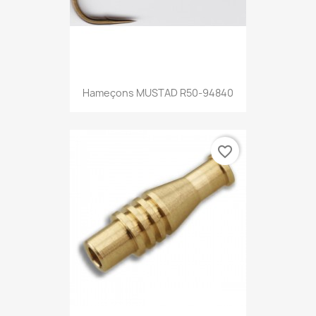
Hameçons MUSTAD R50-94840
favorite_border