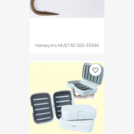
Hameçons MUSTAD S60-3399A
favorite_border