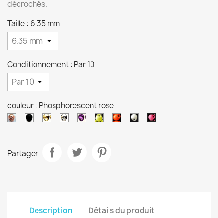
décrochés.
Taille : 6.35 mm
Conditionnement : Par 10
couleur : Phosphorescent rose
Cuivre
Noir
Or
Nickel
Métallique
Phosphorescent
Phosphorescent
Phosphorescent
Phosphorescent
viollet
chartreuse
orange
blanc
rose
Partager
Description
Détails du produit