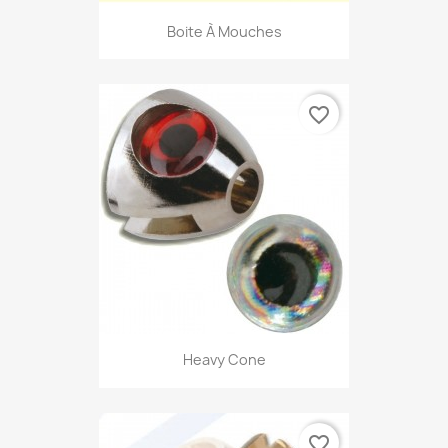
Boite À Mouches
favorite_border
Heavy Cone
favorite_border