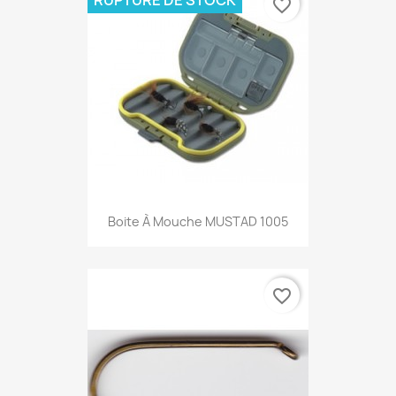
RUPTURE DE STOCK
favorite_border
Boite À Mouche MUSTAD 1005
favorite_border