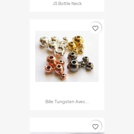
JS Bottle Neck
favorite_border
Bille Tungsten Avec...
favorite_border