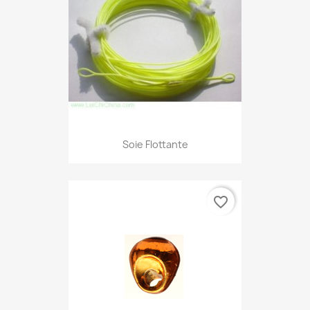
Soie Flottante
favorite_border