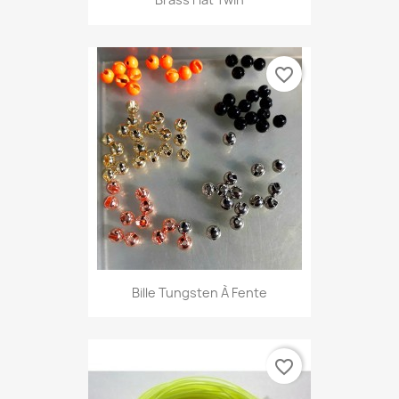
favorite_border
Bille Tungsten À Fente
favorite_border