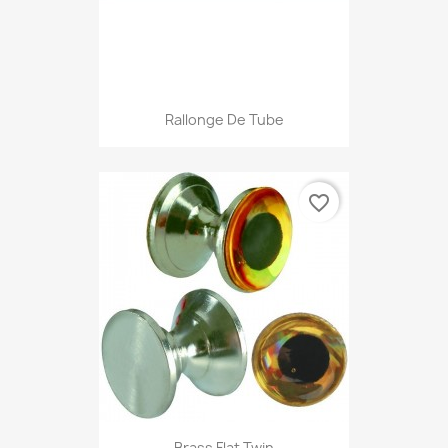
Rallonge De Tube
favorite_border
Brass Flat Twin