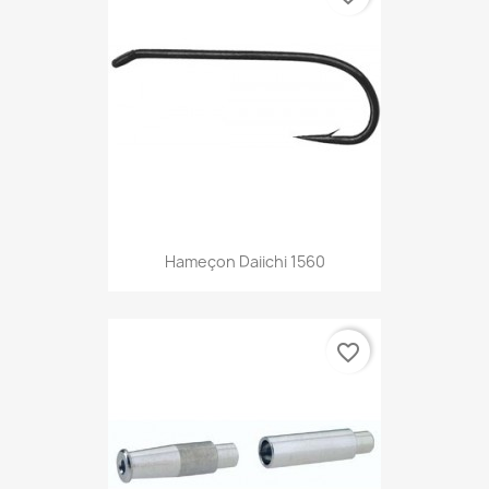
Hameçon Daiichi 1560
favorite_border