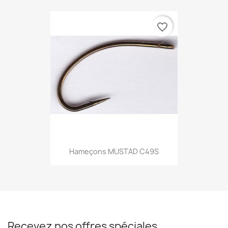
favorite_border
Hameçons MUSTAD C49S
Recevez nos offres spéciales