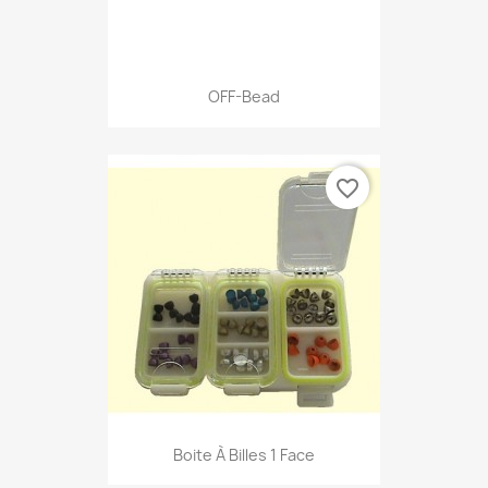
OFF-Bead
favorite_border
Boite À Billes 1 Face