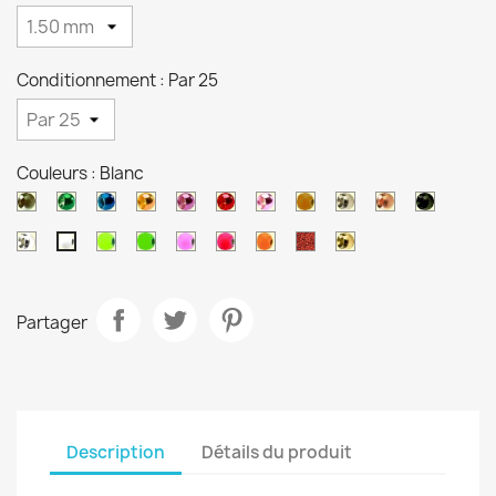
Conditionnement : Par 25
Couleurs : Blanc
Nickel
Vert
Bleu
Orange
Violet
Rouge
Rose
Orange
Argent
Cuivre
Noir
noir
metal
metal
metal
metal
metal
metal
brun
Nacre
Chartreuse
Vert
Saumon
Rose
Orange
Ocre
Or
Blanc
Partager
Description
Détails du produit