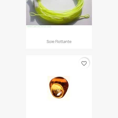
Soie Flottante
favorite_border