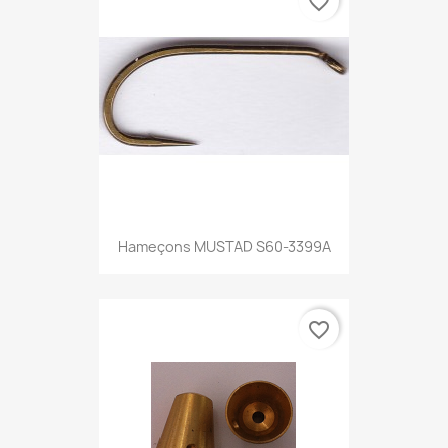
favorite_border
Hameçons MUSTAD S60-3399A
favorite_border