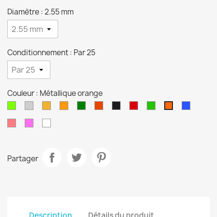
Diamètre : 2.55 mm
Conditionnement : Par 25
Couleur : Métallique orange
Chartreuse
Nickel
Or
Orange
Vert
Cuivre
Nickel
Métallique
Métalique
Métalliq
Métallique
noir
rouge
vert
bleu
orange
Saumon
Metallique
Blanc
rose
Partager
Description
Détails du produit