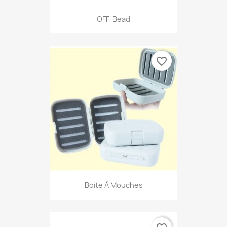
OFF-Bead
favorite_border
Boite À Mouches