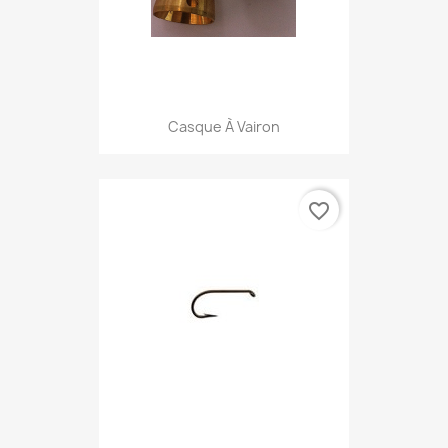
Casque À Vairon
favorite_border