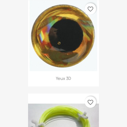
favorite_border
Yeux 3D
favorite_border