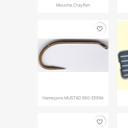
Aperçu rapide

Mouche Crayfish
favorite_border
Aperçu rapide

Hameçons MUSTAD S60-3399A
favorite_border