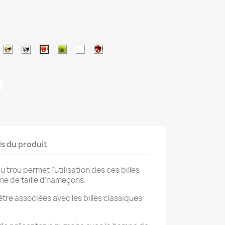
acre
Or
Nickel
Chartreuse
Blanc
Métallique
Orange
rouge
ls du produit
 trou permet l'utilisation des ces billes
e de taille d'hameçons.
être associées avec les billes classiques