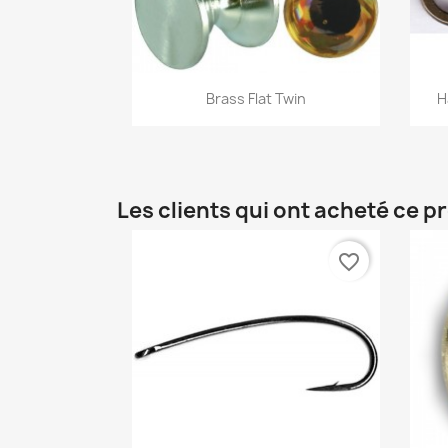
Aperçu rapide

Brass Flat Twin
H
Les clients qui ont acheté ce p
favorite_border