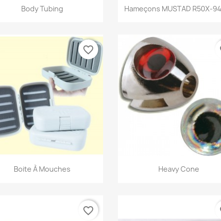
Aperçu rapide
Aperçu rapide


Body Tubing
Hameçons MUSTAD R50X-9
+1
favorite_border
fa
Aperçu rapide
Aperçu rapide


Boite À Mouches
Heavy Cone
favorite_border
fa