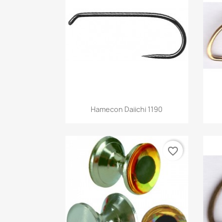
Aperçu rapide

Hamecon Daiichi 1190
favorite_border