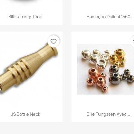
Aperçu rapide
Aperçu rapide


Billes Tungstène
Hameçon Daiichi 1560
+16
favorite_border
fa
Aperçu rapide
Aperçu rapide


JS Bottle Neck
Bille Tungsten Avec...