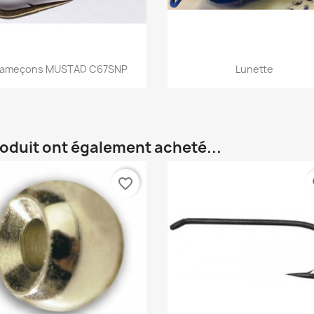
Aperçu rapide
Aperçu rapide


ameçons MUSTAD C67SNP
Lunette
roduit ont également acheté...
favorite_border
fa