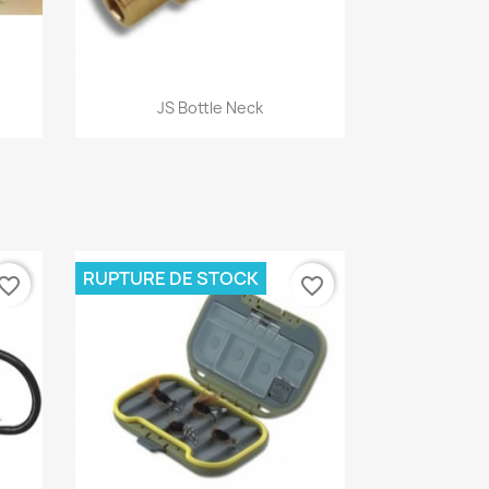
Aperçu rapide

JS Bottle Neck
RUPTURE DE STOCK
vorite_border
favorite_border