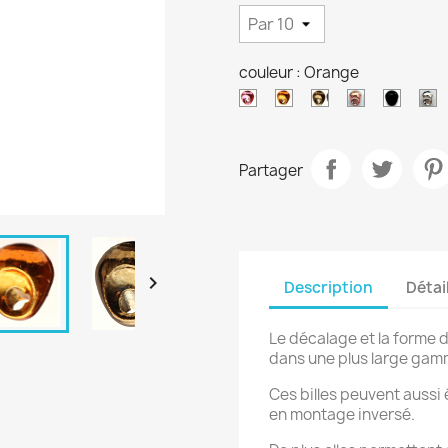
couleur : Orange
Métallique
Métallique
Métalique
Cuivre
Noir
N
rose
orange
olive
Partager

Description
Détai
Le décalage et la forme du
dans une plus large gamm
Ces billes peuvent aussi 
en montage inversé.