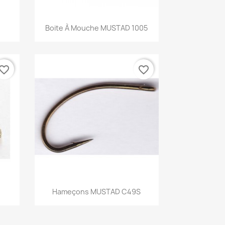
Aperçu rapide

Boite À Mouche MUSTAD 1005
vorite_border
favorite_border
Aperçu rapide

Hameçons MUSTAD C49S