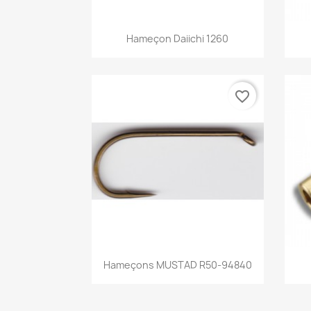
Aperçu rapide

Hameçon Daiichi 1260
favorite_border
Aperçu rapide

Hameçons MUSTAD R50-94840