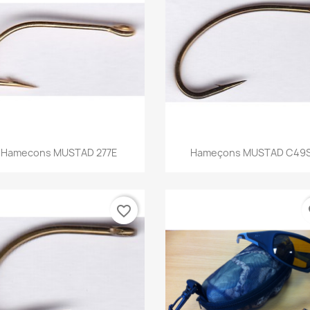
Aperçu rapide
Aperçu rapide


Hamecons MUSTAD 277E
Hameçons MUSTAD C49
favorite_border
fa