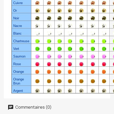
Cuivre
Or
Noir
Nacre
Blanc
Chartreuse
Vert
Saumon
Rose
Orange
Orange
Brun
Argent
Commentaires (0)