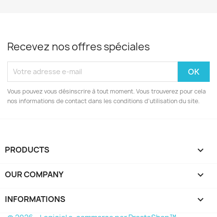
Recevez nos offres spéciales
Vous pouvez vous désinscrire à tout moment. Vous trouverez pour cela
nos informations de contact dans les conditions d'utilisation du site.
PRODUCTS

OUR COMPANY

INFORMATIONS
keyboard_arrow_down