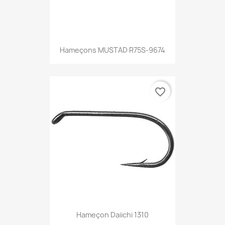
Hameçons MUSTAD R75S-9674
favorite_border
Hameçon Daiichi 1310