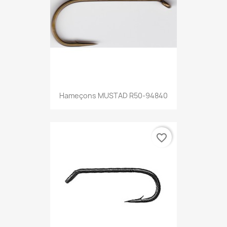
Hameçons MUSTAD R50-94840
favorite_border