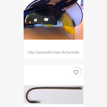
Clip Casquette Avec Surlunette
favorite_border