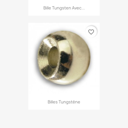
Bille Tungsten Avec...
favorite_border
Billes Tungstène