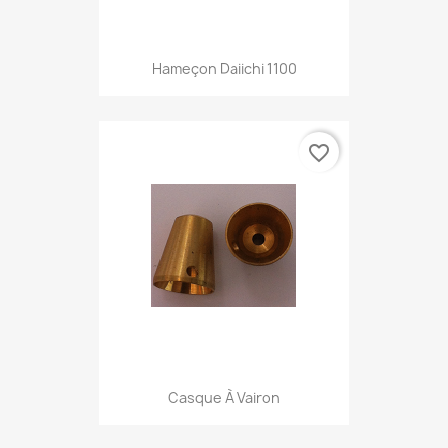
Hameçon Daiichi 1100
favorite_border
Casque À Vairon