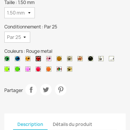
Taille : 1.50 mm
Conditionnement : Par 25
Couleurs : Rouge metal
Vert
Bleu
Orange
Rose
Orange
Argent
Cuivre
Noir
Nacre
Blanc
Rouge
metal
metal
metal
metal
brun
metal
Chartreuse
Vert
Saumon
Rose
Orange
Arc
Or
en
ciel
Partager
Description
Détails du produit