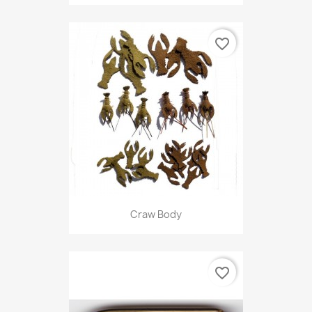
favorite_border
Craw Body
favorite_border