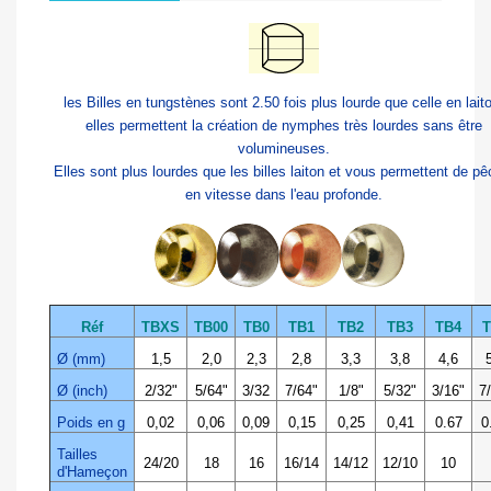
les Billes en tungstènes sont 2.50 fois plus lourde que celle en lait
elles permettent la création de nymphes très lourdes sans être
volumineuses.
Elles sont plus lourdes que les billes laiton et vous permettent de pê
en vitesse dans l'eau profonde.
Réf
TBXS
TB00
TB0
TB1
TB2
TB3
TB4
T
Ø (mm)
1,5
2,0
2,3
2,8
3,3
3,8
4,6
Ø (inch)
2/32"
5/64"
3/32
7/64"
1/8"
5/32"
3/16"
7/
Poids en g
0,02
0,06
0,09
0,15
0,25
0,41
0.67
0
Tailles
24/20
18
16
16/14
14/12
12/10
10
d'Hameçon