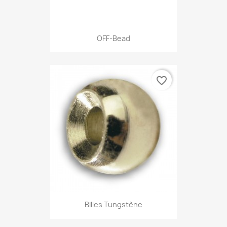
OFF-Bead
favorite_border
Billes Tungstène