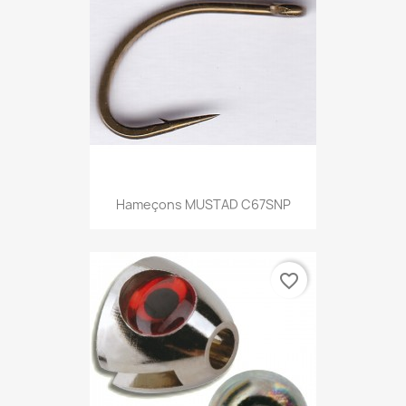
Hameçons MUSTAD C67SNP
favorite_border