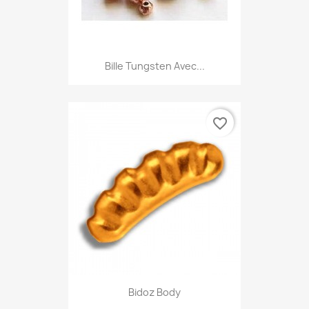
Bille Tungsten Avec...
favorite_border
Bidoz Body