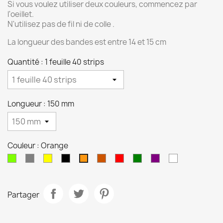
Si vous voulez utiliser deux couleurs, commencez par
l'oeillet.
N'utilisez pas de fil ni de colle .
La longueur des bandes est entre 14 et 15 cm
Quantité : 1 feuille 40 strips
Longueur : 150 mm
Couleur : Orange
Chartreuse
Gris
Jaune
Noir
Orange
Rouge
Vert
Violet
Blanc
Orange
Brulé
Partager