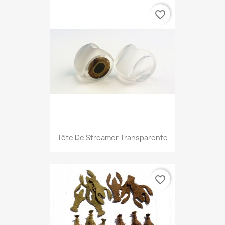
favorite_border
Tête De Streamer Transparente
favorite_border