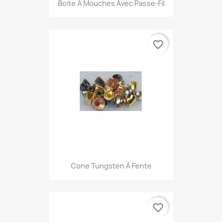
Boite À Mouches Avec Passe-Fil
favorite_border
Cone Tungsten À Fente
favorite_border