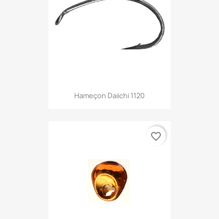
Hameçon Daiichi 1120
favorite_border