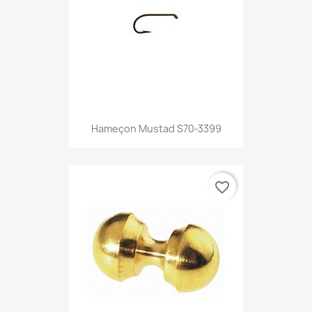
Hameçon Mustad S70-3399
favorite_border