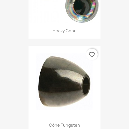
Heavy Cone
favorite_border
Cône Tungsten