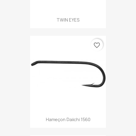
TWIN EYES
favorite_border
Hameçon Daiichi 1560