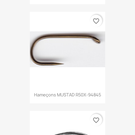
favorite_border
Hameçons MUSTAD R50X-94845
favorite_border