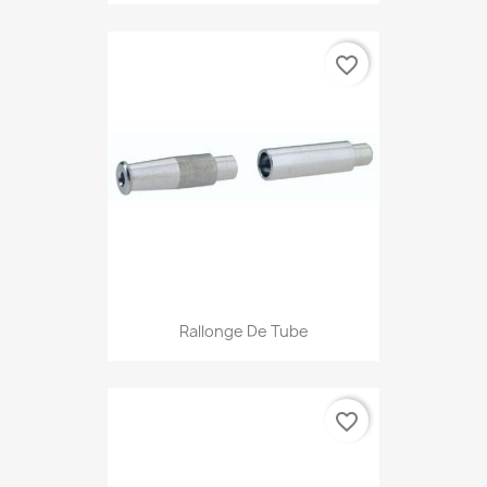
favorite_border
Rallonge De Tube
favorite_border