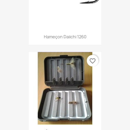
Hameçon Daiichi 1260
favorite_border