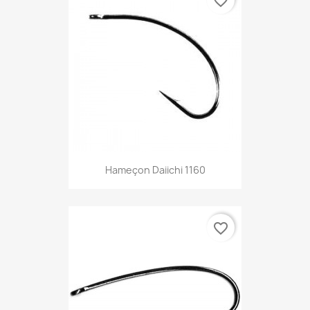
favorite_border
Hameçon Daiichi 1160
favorite_border