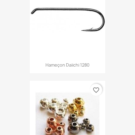
Hameçon Daiichi 1280
favorite_border