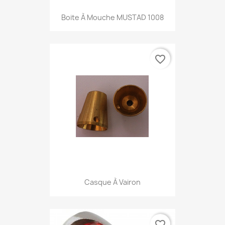
Boite À Mouche MUSTAD 1008
favorite_border
Casque À Vairon
favorite_border