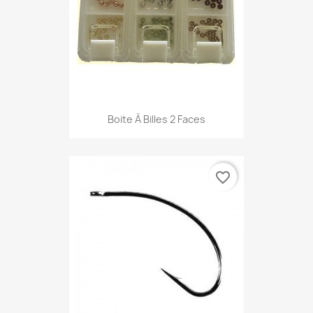
Boite À Billes 2 Faces
favorite_border