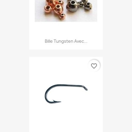
Bille Tungsten Avec...
favorite_border