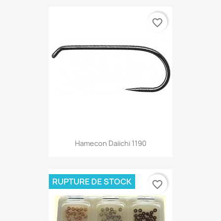
favorite_border
Hamecon Daiichi 1190
RUPTURE DE STOCK
favorite_border