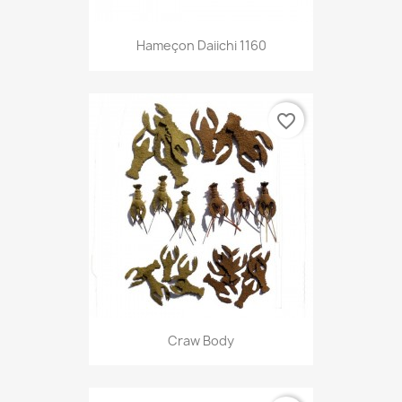
Hameçon Daiichi 1160
favorite_border
Craw Body