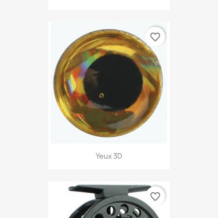
favorite_border
Yeux 3D
favorite_border