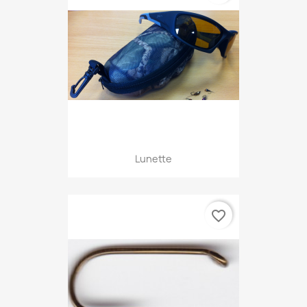
Lunette
favorite_border