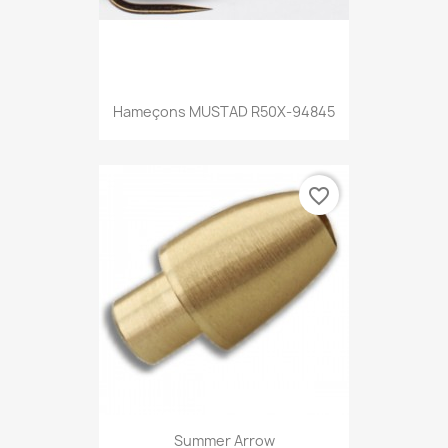
Hameçons MUSTAD R50X-94845
favorite_border
Summer Arrow