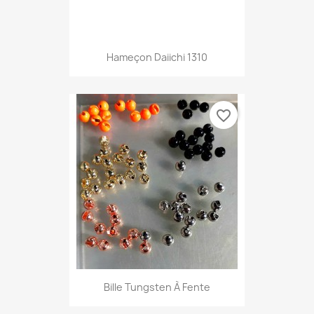
Hameçon Daiichi 1310
favorite_border
Bille Tungsten À Fente