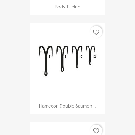
Body Tubing
favorite_border
Hameçon Double Saumon...
favorite_border