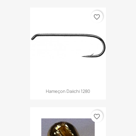
favorite_border
Hameçon Daiichi 1280
favorite_border