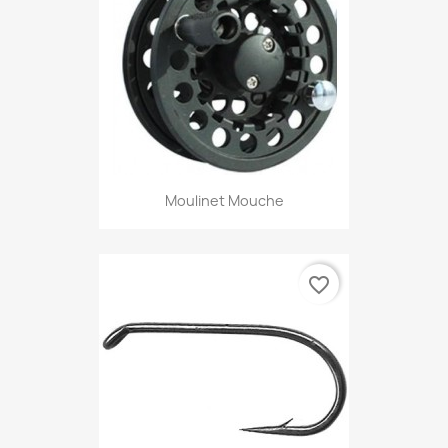
Moulinet Mouche
favorite_border