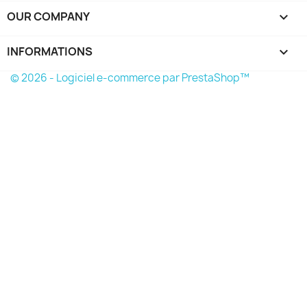
OUR COMPANY

INFORMATIONS
keyboard_arrow_down
© 2026 - Logiciel e-commerce par PrestaShop™