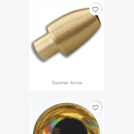
favorite_border
Summer Arrow
favorite_border