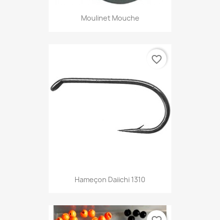
Moulinet Mouche
favorite_border
Hameçon Daiichi 1310