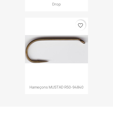
Drop
favorite_border
Hameçons MUSTAD R50-94840