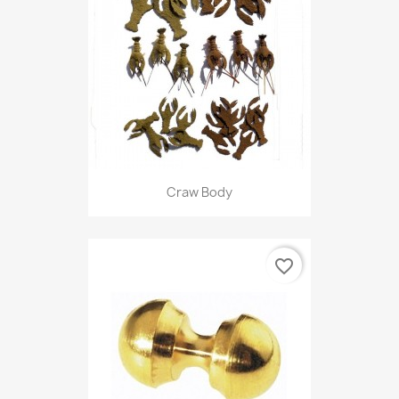
Craw Body
favorite_border