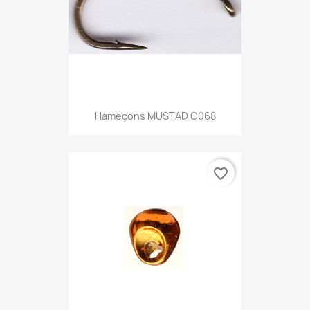
Hameçons MUSTAD C068
favorite_border