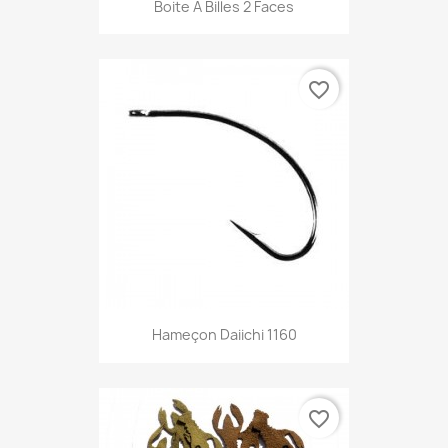
Boite À Billes 2 Faces
favorite_border
Hameçon Daiichi 1160
favorite_border