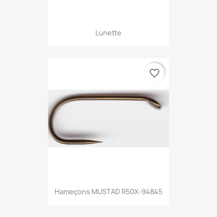
Lunette
favorite_border
Hameçons MUSTAD R50X-94845