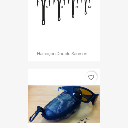
Hameçon Double Saumon...
favorite_border