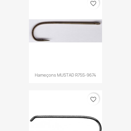
favorite_border
Hameçons MUSTAD R75S-9674
favorite_border