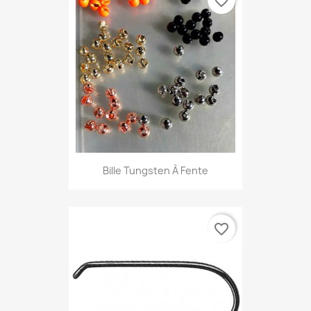
favorite_border
Bille Tungsten À Fente
favorite_border