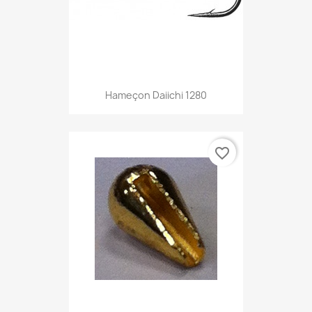
Hameçon Daiichi 1280
favorite_border