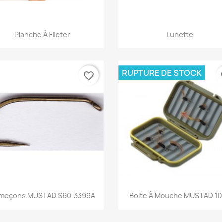
Aperçu rapide
Aperçu rapide


Planche À Fileter
Lunette
RUPTURE DE STOCK
favorite_border
fa
Aperçu rapide
Aperçu rapide


meçons MUSTAD S60-3399A
Boite À Mouche MUSTAD 1