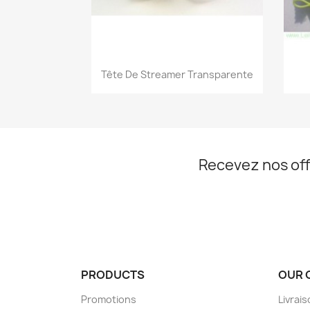
Aperçu rapide

Tête De Streamer Transparente
Recevez nos off
PRODUCTS
OUR 
Promotions
Livrai