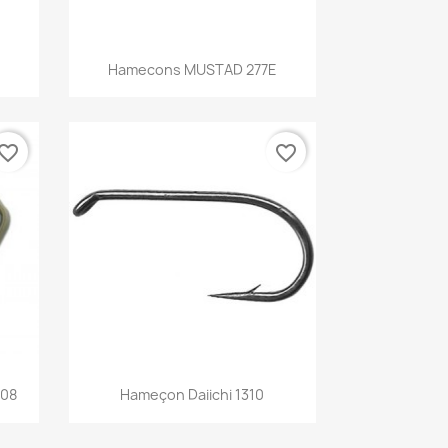
Aperçu rapide

Hamecons MUSTAD 277E
vorite_border
favorite_border
Aperçu rapide

008
Hameçon Daiichi 1310