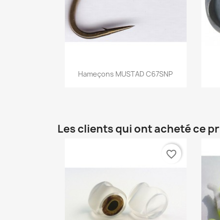
Aperçu rapide

Hameçons MUSTAD C67SNP
Les clients qui ont acheté ce p
favorite_border