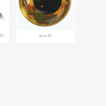
Aperçu rapide

007
Yeux 3D