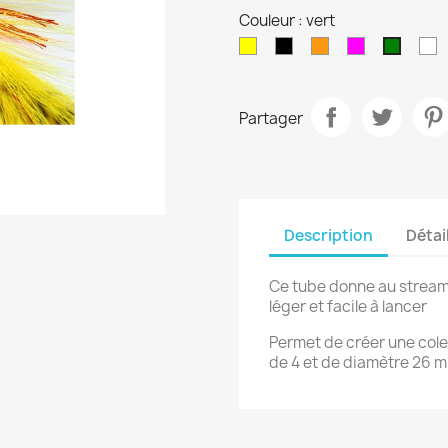
Couleur : vert
Jaune
Noir
Orange
Rose
B
vert
Partager
Description
Détai
Ce tube donne au stream
léger et facile à lancer
Permet de créer une cole
de 4 et de diamètre 26 m