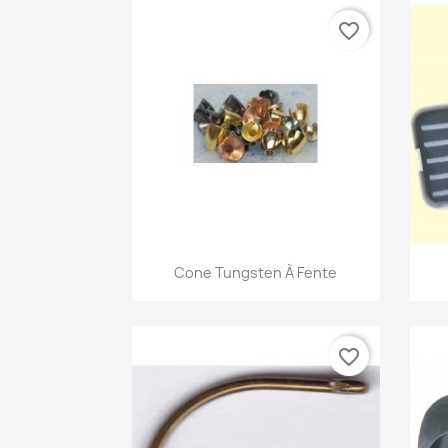
favorite_border
Aperçu rapide

Cone Tungsten À Fente
favorite_border