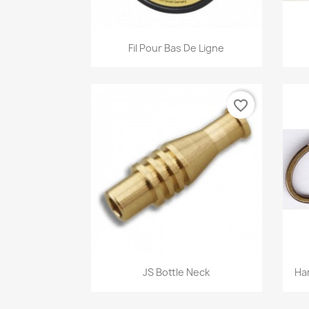
Aperçu rapide

Fil Pour Bas De Ligne
favorite_border
Aperçu rapide

JS Bottle Neck
Ha