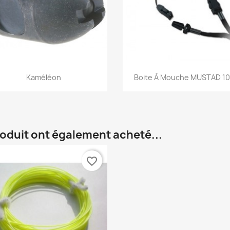
Aperçu rapide
Aperçu rapide


Kaméléon
Boite À Mouche MUSTAD 1
roduit ont également acheté...
favorite_border