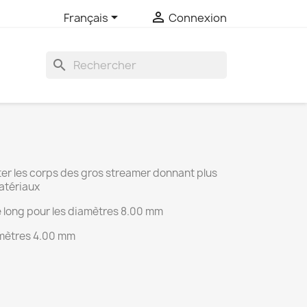


Français
Connexion
search
r les corps des gros streamer donnant plus
matériaux
 long pour les diamètres 8.00 mm
amètres 4.00 mm