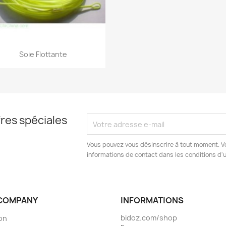
Aperçu rapide

Soie Flottante
+1
res spéciales
Vous pouvez vous désinscrire à tout moment. V
informations de contact dans les conditions d'ut
COMPANY
INFORMATIONS
bidoz.com/shop
son