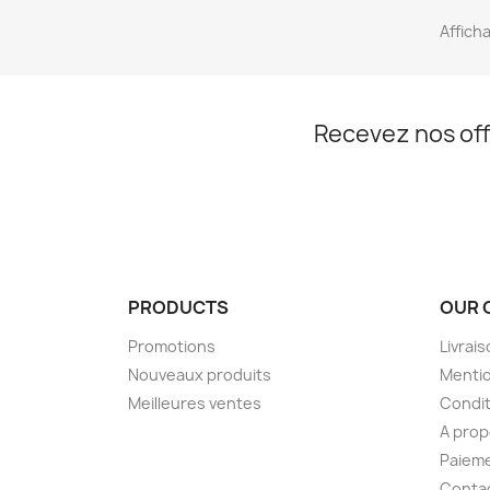
Afficha
Recevez nos off
PRODUCTS
OUR 
Promotions
Livrai
Nouveaux produits
Mentio
Meilleures ventes
Condit
A pro
Paieme
Conta