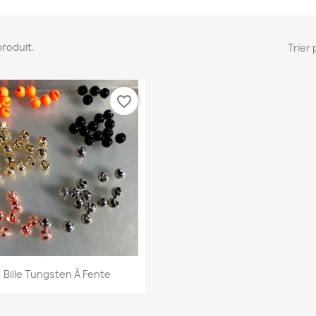
 produit.
Trier 
favorite_border
Aperçu rapide

Bille Tungsten À Fente
+2