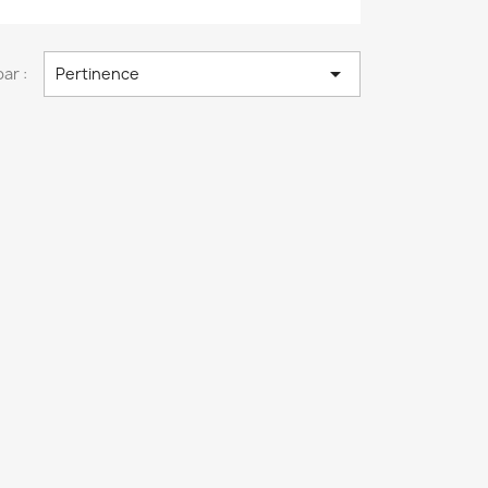

par :
Pertinence